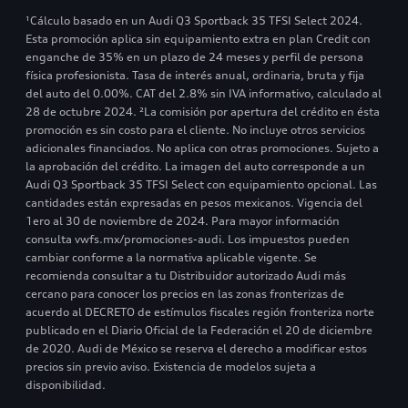
¹Cálculo basado en un Audi Q3 Sportback 35 TFSI Select 2024.
Esta promoción aplica sin equipamiento extra en plan Credit con
enganche de 35% en un plazo de 24 meses y perfil de persona
física profesionista. Tasa de interés anual, ordinaria, bruta y fija
del auto del 0.00%. CAT del 2.8% sin IVA informativo, calculado al
28 de octubre 2024. ²La comisión por apertura del crédito en ésta
promoción es sin costo para el cliente. No incluye otros servicios
adicionales financiados. No aplica con otras promociones. Sujeto a
la aprobación del crédito. La imagen del auto corresponde a un
Audi Q3 Sportback 35 TFSI Select con equipamiento opcional. Las
cantidades están expresadas en pesos mexicanos. Vigencia del
1ero al 30 de noviembre de 2024. Para mayor información
consulta vwfs.mx/promociones-audi. Los impuestos pueden
cambiar conforme a la normativa aplicable vigente. Se
recomienda consultar a tu Distribuidor autorizado Audi más
cercano para conocer los precios en las zonas fronterizas de
acuerdo al DECRETO de estímulos fiscales región fronteriza norte
publicado en el Diario Oficial de la Federación el 20 de diciembre
de 2020. Audi de México se reserva el derecho a modificar estos
precios sin previo aviso. Existencia de modelos sujeta a
disponibilidad.