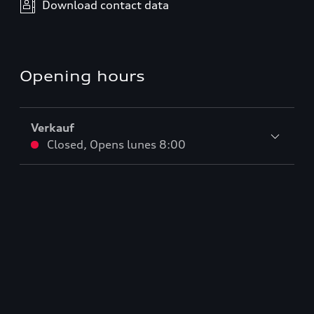
Download contact data
Opening hours
Verkauf
Closed
,
Opens
lunes 8:00
Service
Closed
,
Opens
lunes 7:00
Teile & Zubehörverkauf
Closed
,
Opens
lunes 7:00