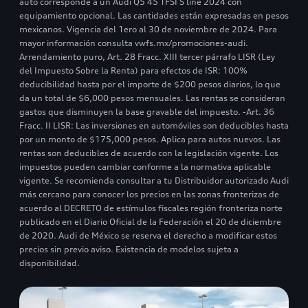
auto corresponde a un Audi Q5 45 TFSI S line 2024 con
equipamiento opcional. Las cantidades están expresadas en pesos
mexicanos. Vigencia del 1ero al 30 de noviembre de 2024. Para
mayor información consulta vwfs.mx/promociones-audi.
Arrendamiento puro, Art. 28 Fracc. XIII tercer párrafo LISR (Ley
del Impuesto Sobre la Renta) para efectos de ISR: 100%
deducibilidad hasta por el importe de $200 pesos diarios, lo que
da un total de $6,000 pesos mensuales. Las rentas se consideran
gastos que disminuyen la base gravable del impuesto. -Art. 36
Fracc. II LISR: Las inversiones en automóviles son deducibles hasta
por un monto de $175,000 pesos. Aplica para autos nuevos. Las
rentas son deducibles de acuerdo con la legislación vigente. Los
impuestos pueden cambiar conforme a la normativa aplicable
vigente. Se recomienda consultar a tu Distribuidor autorizado Audi
más cercano para conocer los precios en las zonas fronterizas de
acuerdo al DECRETO de estímulos fiscales región fronteriza norte
publicado en el Diario Oficial de la Federación el 20 de diciembre
de 2020. Audi de México se reserva el derecho a modificar estos
precios sin previo aviso. Existencia de modelos sujeta a
disponibilidad.